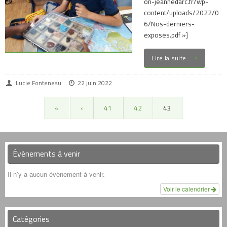
on-jeannedarc.fr/wp-
content/uploads/2022/0
6/Nos-derniers-
exposes.pdf »]
Lire la suite…
Lucie Fonteneau
22 juin 2022
«
‹
41
42
43
Événements à venir
Il n’y a aucun évènement à venir.
Voir le calendrier
Catégories