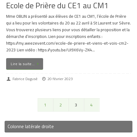
Ecole de Prière du CE1 au CM1
Mme OBLIN a présenté aux élèves de CE1 au CM1, l’école de Prière
qui a lieu pour les volontaires du 20 au 22 avril à St Laurent sur Sèvre.
Vous trouverez plusieurs liens pour vous détailler la proposition et la
démarche d’inscription. Lien pour inscriptions enfants :
https://my.weezevent.com/ecole-de-priere-et-viens-et-vois-cm2-
2023 Lien vidéo : https://youtu.be/UI9X6Vy-ZK4…
Lire la suite…
Fabrice Dagusé
20 février 2023
1
2
3
4
Colonne latérale droite