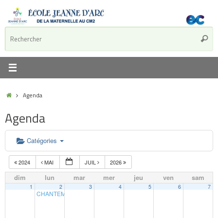
Agenda
Agenda
Catégories
2024
MAI
JUIL
2026
dim
lun
mar
mer
jeu
ven
sam
1
2
3
4
5
6
7
CHANTEMAI CM1-CM2
20 h 00 min