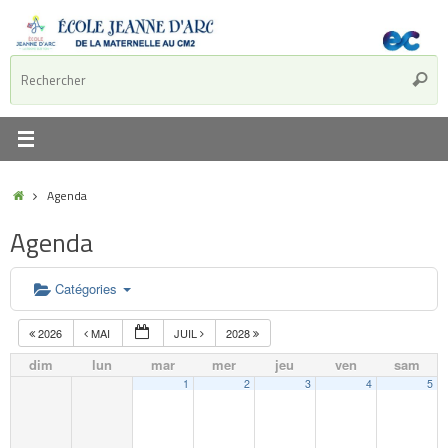
Agenda
Agenda
Catégories
2026
MAI
JUIL
2028
dim
lun
mar
mer
jeu
ven
sam
1
2
3
4
5