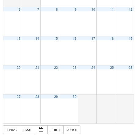
6
7
8
9
10
11
12
13
14
15
16
17
18
19
20
21
22
23
24
25
26
27
28
29
30
2026
MAI
JUIL
2028