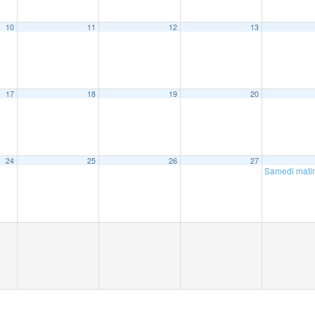
10
11
12
13
17
18
19
20
24
25
26
27
Samedi matin 