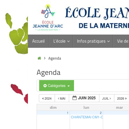
Accueil
L’école
Infos pratiques
Vie de 
Agenda
Agenda
Catégories
JUIN 2025
2024
MAI
JUIL
2026
dim
lun
mar
1
2
CHANTEMAI CM1-CM2
20 h 00 min