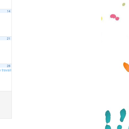
14
21
28
travaillé : kermesse à partir de 12h
12 h 00 min