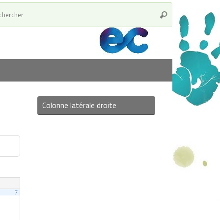
Colonne latérale droite
7