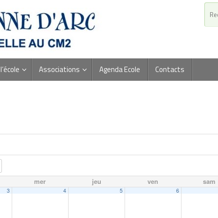
l’école
Associations
Agenda Ecole
Contacts
mer
jeu
ven
sam
3
4
5
6