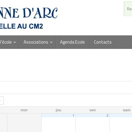
l’école
Associations
Agenda Ecole
Contacts
mer
jeu
ven
sam
1
2