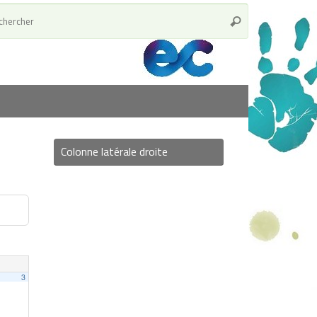
Colonne latérale droite
3