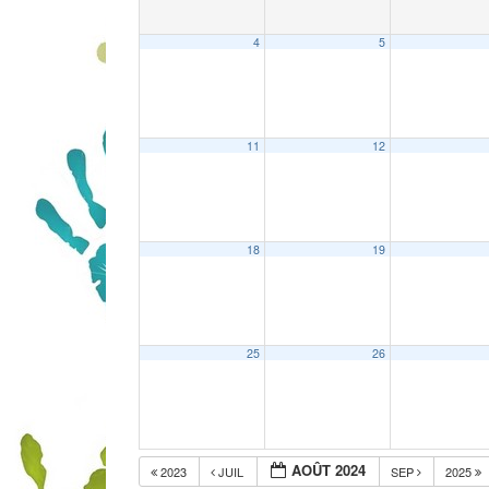
4
5
11
12
18
19
25
26
AOÛT 2024
2023
JUIL
SEP
2025