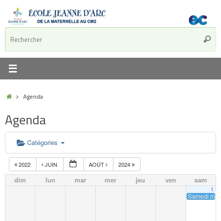
Agenda
Agenda
Catégories
2022
JUIN
AOÛT
2024
dim
lun
mar
mer
jeu
ven
sam
1
Samedi matin