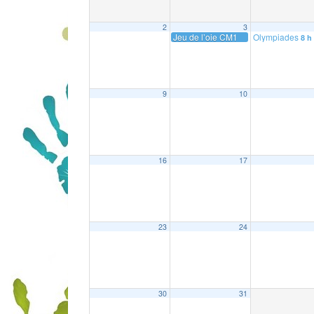
2
3
Jeu de l’oie CM1
Olympiades
8 h
9
10
16
17
23
24
30
31