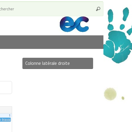
Colonne latérale droite
1
 travaillé : kermesse