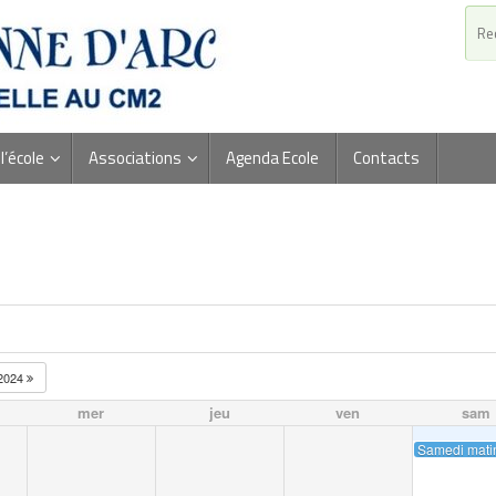
l’école
Associations
Agenda Ecole
Contacts
2024
mer
jeu
ven
sam
Samedi matin