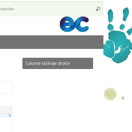
Colonne latérale droite
3