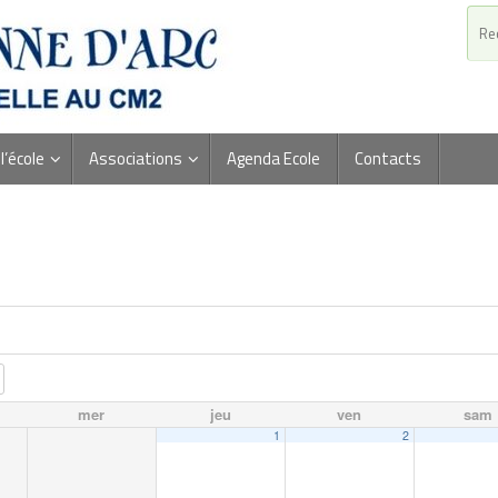
l’école
Associations
Agenda Ecole
Contacts
mer
jeu
ven
sam
1
2