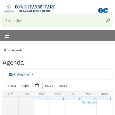
Agenda
Agenda
Catégories
2023
SEP
NOV
2025
dim
lun
mar
mer
jeu
ven
sam
1
2
3
4
5
Soirée des parents AP